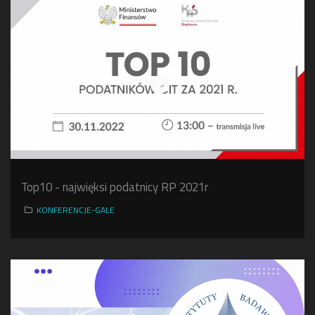
Top10 - najwięksi podatnicy RP 2021r
KONFERENCJE-GALE