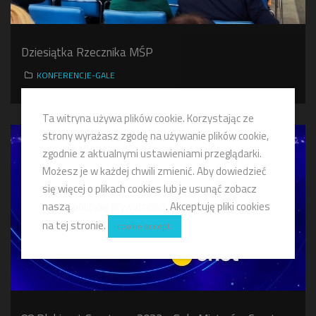
Dziesiątka Rzecznika MŚP
KONFERENCJE-GALE
Ta witryna używa plików cookie. Korzystając ze
strony wyrażasz zgodę na używanie plików cookie,
zgodnie z aktualnymi ustawieniami przeglądarki.
Możesz je w każdej chwili zmienić. Aby dowiedzieć
się więcej o plikach cookies lub je usunąć zobacz
naszą
politykę prywatności
. Akceptuję pliki cookies
na tej stronie.
cookie accept.