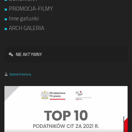
PROMOCJA-FILMY
Inne gatunki
ARCH GALERIA
NIE AKTYWNY
Zamień kolory