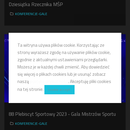
Dziesiątka Rzecznika MŚP
KONFERENCJE-GALE
Ta witryna używa plików cookie. Korzystając ze
strony wyrażasz zgodę na używanie plików cookie,
zgodnie z aktualnymi ustawieniami przeglądarki.
Możesz je w każdej chwili zmienić. Aby dowiedzieć
się więcej o plikach cookies lub je usunąć zobacz
naszą
politykę prywatności
. Akceptuję pliki cookies
na tej stronie.
cookie accept.
88 Plebiscyt Sportowy 2023 - Gala Mistrzów Sportu
KONFERENCJE-GALE