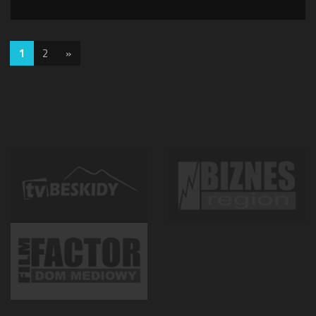
1
2
»