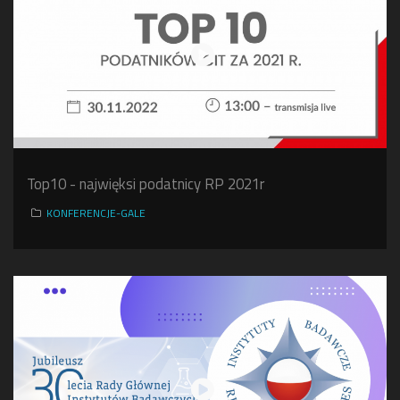
Top10 - najwięksi podatnicy RP 2021r
KONFERENCJE-GALE