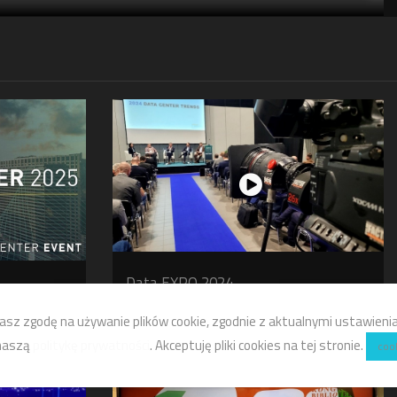
Data EXPO 2024
KONFERENCJE-GALE
asz zgodę na używanie plików cookie, zgodnie z aktualnymi ustawieniam
 naszą
politykę prywatności
. Akceptuję pliki cookies na tej stronie.
coo