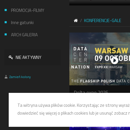
PROMOCJA-FILMY
KONFERENCJE-GALE
Inne gatunki
ARCH GALERIA
NIE AKTYWNY
Zamień kolory
Delta expo 2025
KONFERENCJE-GALE
Ta witryna używa plików cookie. Korzystając ze strony wyraż
dowiedzieć się więcej o plikach cookies lub je usunąć zobacz