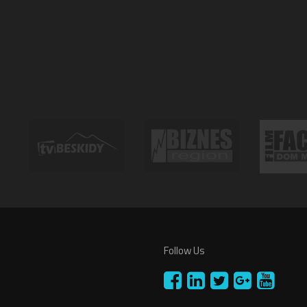
Follow Us
n