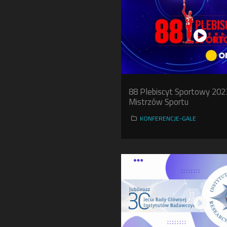
88 Plebiscyt Sportowy 202
Mistrzów Sportu
KONFERENCJE-GALE