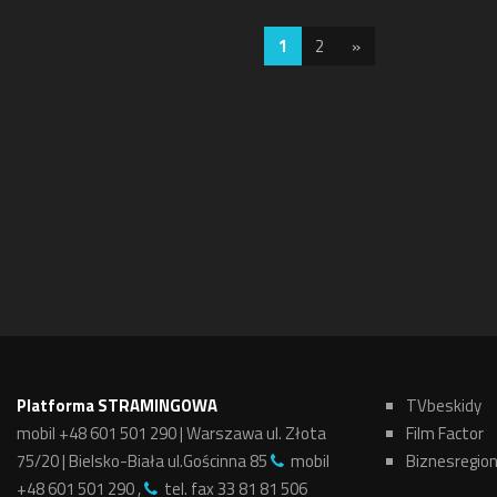
1
2
»
Platforma STRAMINGOWA
TVbeskidy
mobil +48 601 501 290 | Warszawa ul. Złota
Film Factor
75/20 | Bielsko-Biała ul.Gościnna 85
mobil
Biznesregio
+48 601 501 290 ,
tel. fax 33 81 81 506