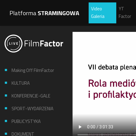
Video
YT
Platforma
STRAMINGOWA
Galeria
Factor
Making Off FilmFactor
KULTURA
KONFERENCJE-GALE
SPORT-WYDARZENIA
PUBLICYSTYKA
DOKUMENT