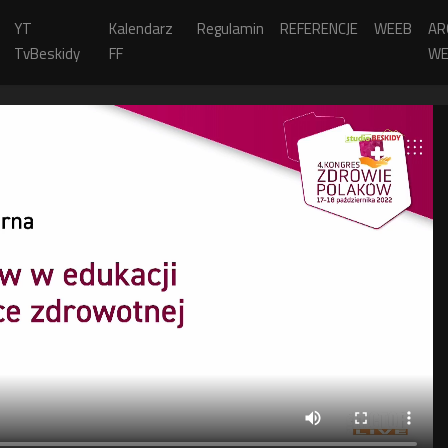
YT
Kalendarz
Regulamin
REFERENCJE
WEEB
AR
TvBeskidy
FF
WE