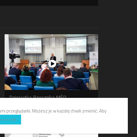
Dziesiątka Rzecznika MŚP
KONFERENCJE-GALE
i przeglądarki. Możesz je w każdej chwili zmienić. Aby
kie accept.