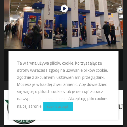
Globus - firma produkcyjna
Ta witryna używa plików cookie. Korzystając ze
strony wyrażasz zgodę na używanie plików cookie,
PROMOCJA-FILMY
zgodnie z aktualnymi ustawieniami przeglądarki.
Możesz je w każdej chwili zmienić. Aby dowiedzieć
się więcej o plikach cookies lub je usunąć zobacz
naszą
politykę prywatności
. Akceptuję pliki cookies
na tej stronie.
cookie accept.