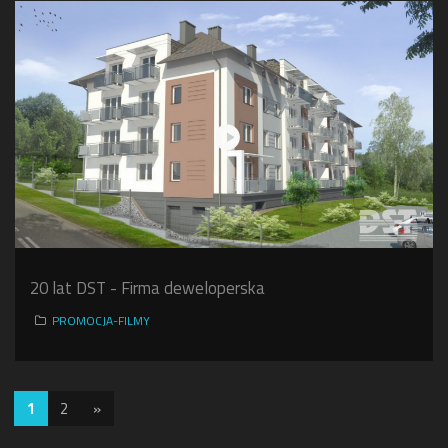
20 lat DST - Firma deweloperska
PROMOCJA-FILMY
1
2
»