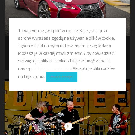
Ta witryna używa plików cookie. Korzystając ze
strony wyrażasz zgodę na używanie plików cookie,
zgodnie z aktualnymi ustawieniami przeglądarki.
Making Off Lexus Driving Emotion_Kamień Ślaski
Możesz je w każdej chwili zmienić. Aby dowiedzieć
Making Off FilmFactor
się więcej o plikach cookies lub je usunąć zobacz
naszą
politykę prywatności
. Akceptuję pliki cookies
na tej stronie.
cookie accept.