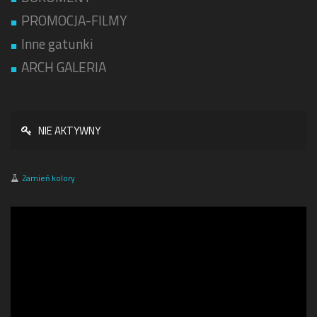
PROMOCJA-FILMY
Inne gatunki
ARCH GALERIA
NIE AKTYWNY
Zamień kolory