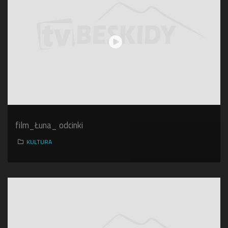
film_Łuna_ odcinki
KULTURA