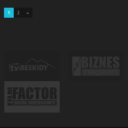
1
2
»