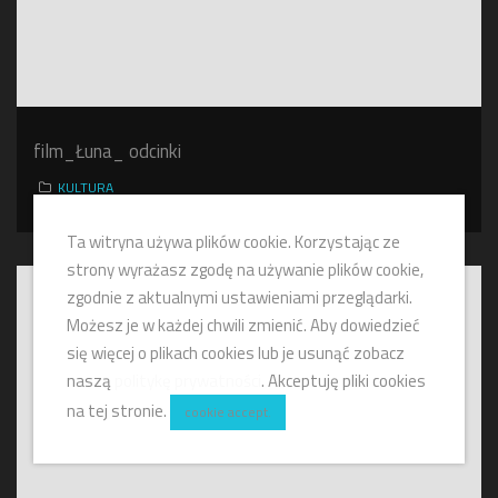
film_Łuna_ odcinki
KULTURA
Ta witryna używa plików cookie. Korzystając ze
strony wyrażasz zgodę na używanie plików cookie,
zgodnie z aktualnymi ustawieniami przeglądarki.
Możesz je w każdej chwili zmienić. Aby dowiedzieć
się więcej o plikach cookies lub je usunąć zobacz
naszą
politykę prywatności
. Akceptuję pliki cookies
na tej stronie.
cookie accept.