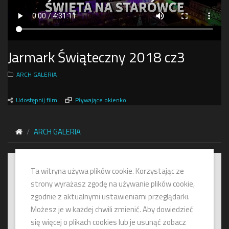
Jarmark Świąteczny 2018 cz3
ARCH GALERIA
Udostępnij film
Pływające okienko
ARCH GALERIA
Ta witryna używa plików cookie. Korzystając ze
strony wyrażasz zgodę na używanie plików cookie,
zgodnie z aktualnymi ustawieniami przeglądarki.
Możesz je w każdej chwili zmienić. Aby dowiedzieć
się więcej o plikach cookies lub je usunąć zobacz