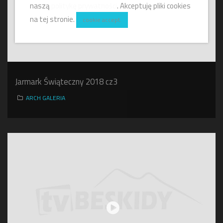
naszą
politykę prywatności
. Akceptuję pliki cookies
na tej stronie.
cookie accept.
Jarmark Świąteczny 2018 cz3
ARCH GALERIA