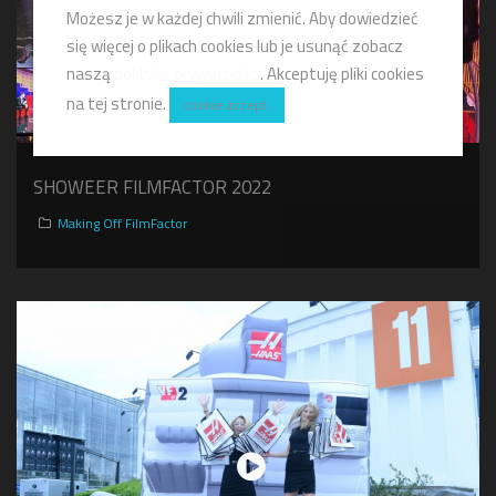
Możesz je w każdej chwili zmienić. Aby dowiedzieć
się więcej o plikach cookies lub je usunąć zobacz
naszą
politykę prywatności
. Akceptuję pliki cookies
na tej stronie.
cookie accept.
SHOWEER FILMFACTOR 2022
Making Off FilmFactor