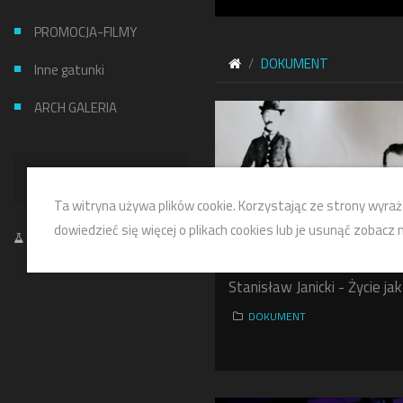
PROMOCJA-FILMY
DOKUMENT
Inne gatunki
ARCH GALERIA
NIE AKTYWNY
Ta witryna używa plików cookie. Korzystając ze strony wyraż
dowiedzieć się więcej o plikach cookies lub je usunąć zobacz
Zamień kolory
Stanisław Janicki - Życie jak
DOKUMENT