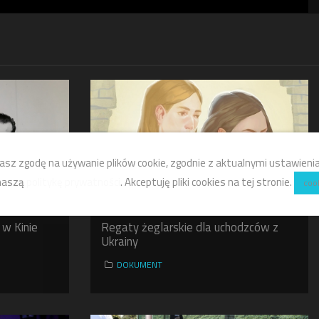
asz zgodę na używanie plików cookie, zgodnie z aktualnymi ustawieniam
 naszą
politykę prywatności
. Akceptuję pliki cookies na tej stronie.
coo
 w Kinie
Regaty żeglarskie dla uchodzców z
Ukrainy
DOKUMENT