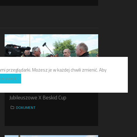
i przeglądarki. Możesz je w każdej chwili zmienić. Aby
kie accept.
Jubileuszowe X Beskid Cup
DOKUMENT