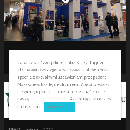
Globus - firma produkcyjna
PROMOCJA-FILMY
Ta witryna używa plików cookie. Korzystając ze
strony wyrażasz zgodę na używanie plików cookie,
zgodnie z aktualnymi ustawieniami przeglądarki.
Możesz je w każdej chwili zmienić. Aby dowiedzieć
się więcej o plikach cookies lub je usunąć zobacz
naszą
politykę prywatności
. Akceptuję pliki cookies
na tej stronie.
cookie accept.
RIHiP - jubileusz 2012