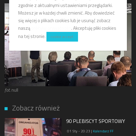
zgodnie z aktualnymi ustawieniami przeglądarki.
Możesz je w każdej chwili zmienić. Aby dowiedzieć
się więcej o plikach cookies lub je usunąć zobacz
naszą
politykę prywatności
. Akceptuję pliki cookies
na tej stronie.
cookie accept.
fot.
null
Zobacz również
90 PLEBISCYT SPORTOWY
01 Sty - 20:23 |
Kalendarz FF